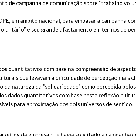
to de campanha de comunicação sobre “trabalho volun
BOPE, em âmbito nacional, para embasar a campanha co
oluntário” e seu grande afastamento em termos de pe
dos quantitativos com base na compreensão de aspectos
turais que levavam à dificuldade de percepção mais cla
 da natureza da “solidariedade” como percebida pelos 
dos dados quantitativos com base nesta reflexão cultur
íveis para aproximação dos dois universos de sentido.
arketing da empresa que havia solicitado a campanha c