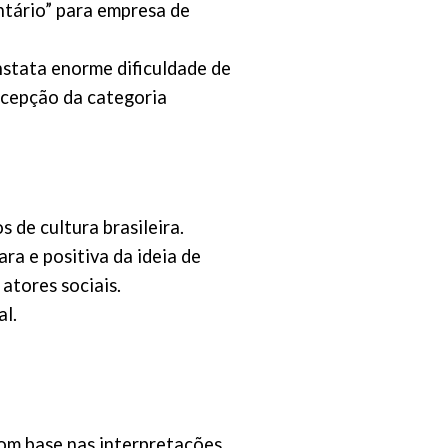
tário” para empresa de
nstata enorme dificuldade de
rcepção da categoria
 de cultura brasileira.
ra e positiva da ideia de
atores sociais.
al.
om base nas interpretações