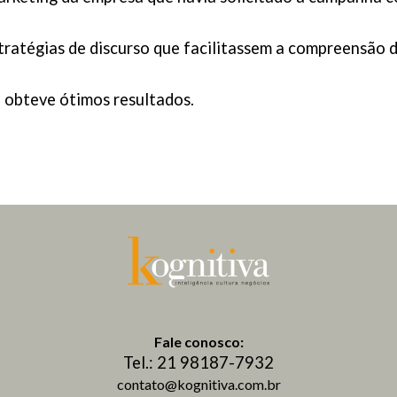
ratégias de discurso que facilitassem a compreensão d
 obteve ótimos resultados.
Fale conosco:
Tel.: 21 98187-7932
contato@kognitiva.com.br